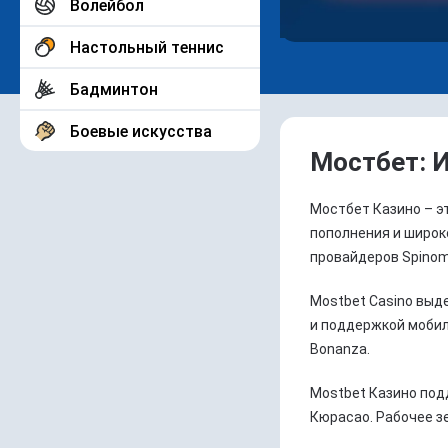
Волейбол
Настольный теннис
Бадминтон
Боевые искусства
Мостбет: 
Мостбет Казино – э
пополнения и широко
провайдеров Spinome
Mostbet Casino выд
и поддержкой мобиль
Bonanza.
Mostbet Казино под
Кюрасао. Рабочее з