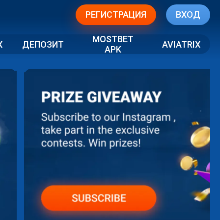
РЕГИСТРАЦИЯ
ВХОД
MOSTBET
X
ДЕПОЗИТ
AVIATRIX
APK