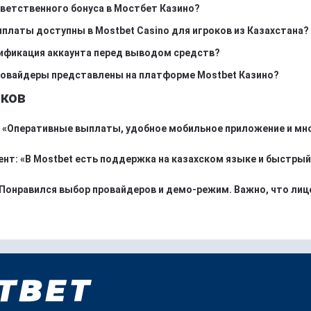
иветственного бонуса в Мостбет Казино?
платы доступны в Mostbet Casino для игроков из Казахстана?
рификация аккаунта перед выводом средств?
ровайдеры представлены на платформе Mostbet Казино?
ков
«Оперативные выплаты, удобное мобильное приложение и мно
ент:
«В Mostbet есть поддержка на казахском языке и быстрый 
Понравился выбор провайдеров и демо-режим. Важно, что лиц