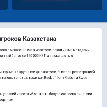
гроков Казахстана
стана с мгновенными выплатами, локальными методами
енный бонус до 150 000 KZT, а также слоты от
и турниры с крупными джекпотами, быстрой регистрацией
повых слотах, таких как Book of Demi Gods II и Sweet
ть условий и честный отыгрыш бонуса согласно лицензии
фортным.