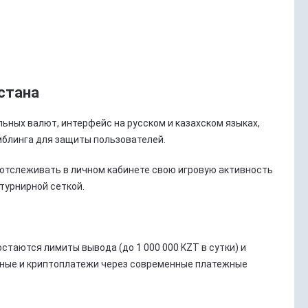
стана
ных валют, интерфейс на русском и казахском языках,
мблинга для защиты пользователей.
 отслеживать в личном кабинете свою игровую активность
турнирной сеткой.
таются лимиты вывода (до 1 000 000 KZT в сутки) и
нные и криптоплатежи через современные платежные