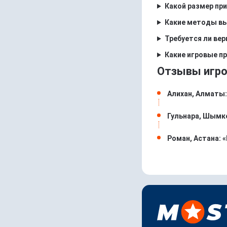
Какой размер пр
Какие методы вы
Требуется ли ве
Какие игровые п
Отзывы игро
Алихан, Алматы:
Гульнара, Шымк
Роман, Астана:
«